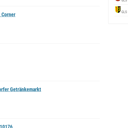
GLS 
GLS 
z Corner
orfer Getränkemarkt
#10176