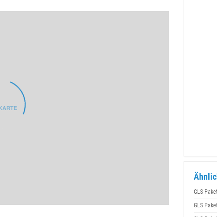
Ähnlic
GLS Pake
GLS Pake