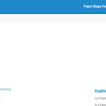
Paket Shops Fi
rensburg
Stadtt
g
GLS Pake
GLS Pake