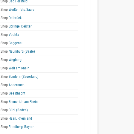
tShop
Bad Hersfeld
tShop
Weißenfels, Saale
tShop
Delbrück
tShop
Springe, Deister
tShop
Vechta
tShop
Gaggenau
tShop
Naumburg (Saale)
tShop
Wegberg
tShop
Weil am Rhein
tShop
Sundern (Sauerland)
tShop
Andernach
tShop
Geesthacht
tShop
Emmerich am Rhein
tShop
Bühl (Baden)
tShop
Haan, Rheinland
tShop
Friedberg, Bayern