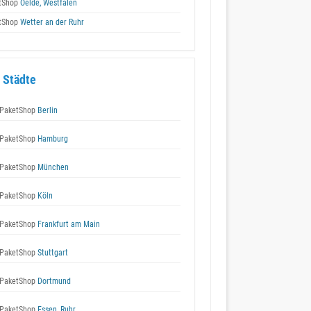
tShop
Oelde, Westfalen
tShop
Wetter an der Ruhr
 Städte
PaketShop
Berlin
PaketShop
Hamburg
PaketShop
München
PaketShop
Köln
PaketShop
Frankfurt am Main
PaketShop
Stuttgart
PaketShop
Dortmund
PaketShop
Essen, Ruhr