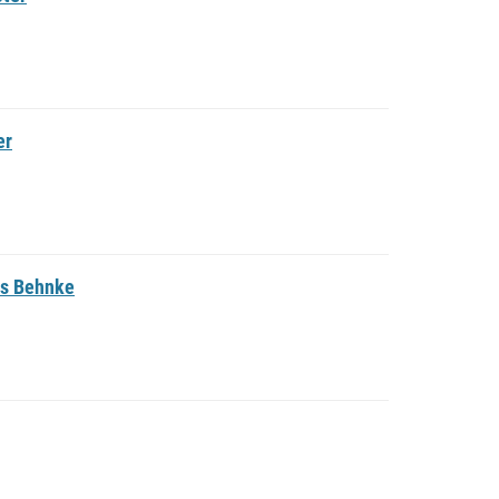
er
us Behnke