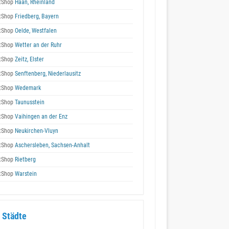
tShop
Haan, Rheinland
tShop
Friedberg, Bayern
tShop
Oelde, Westfalen
tShop
Wetter an der Ruhr
tShop
Zeitz, Elster
tShop
Senftenberg, Niederlausitz
tShop
Wedemark
tShop
Taunusstein
tShop
Vaihingen an der Enz
tShop
Neukirchen-Vluyn
tShop
Aschersleben, Sachsen-Anhalt
tShop
Rietberg
tShop
Warstein
 Städte