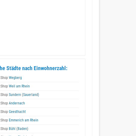
he Städte nach Einwohnerzahl:
tShop
Wegberg
tShop
Weil am Rhein
tShop
Sundern (Sauerland)
tShop
Andernach
tShop
Geesthacht
tShop
Emmerich am Rhein
tShop
Bühl (Baden)