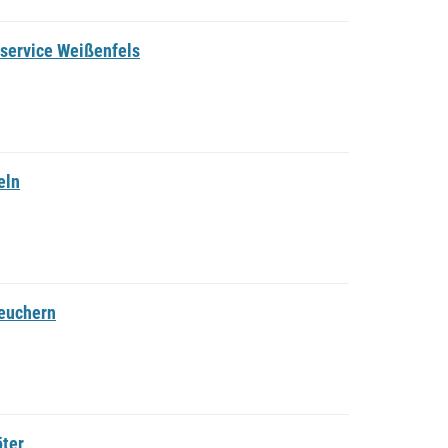
service Weißenfels
eln
Teuchern
öter