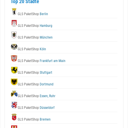
Top 20 Städte
GLS PaketShop
Berlin
GLS PaketShop
Hamburg
GLS PaketShop
München
GLS PaketShop
Köln
GLS PaketShop
Frankfurt am Main
GLS PaketShop
Stuttgart
GLS PaketShop
Dortmund
GLS PaketShop
Essen, Ruhr
GLS PaketShop
Düsseldorf
GLS PaketShop
Bremen