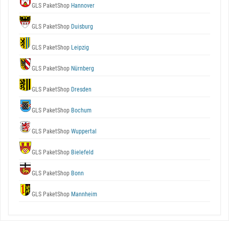
GLS PaketShop
Hannover
GLS PaketShop
Duisburg
GLS PaketShop
Leipzig
GLS PaketShop
Nürnberg
GLS PaketShop
Dresden
GLS PaketShop
Bochum
GLS PaketShop
Wuppertal
GLS PaketShop
Bielefeld
GLS PaketShop
Bonn
GLS PaketShop
Mannheim