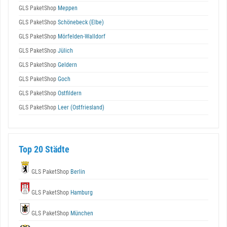
GLS PaketShop
Meppen
GLS PaketShop
Schönebeck (Elbe)
GLS PaketShop
Mörfelden-Walldorf
GLS PaketShop
Jülich
GLS PaketShop
Geldern
GLS PaketShop
Goch
GLS PaketShop
Ostfildern
GLS PaketShop
Leer (Ostfriesland)
Top 20 Städte
GLS PaketShop
Berlin
GLS PaketShop
Hamburg
GLS PaketShop
München