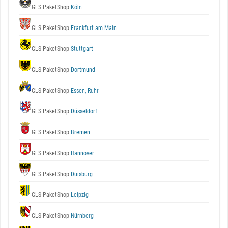
GLS PaketShop
Köln
GLS PaketShop
Frankfurt am Main
GLS PaketShop
Stuttgart
GLS PaketShop
Dortmund
GLS PaketShop
Essen, Ruhr
GLS PaketShop
Düsseldorf
GLS PaketShop
Bremen
GLS PaketShop
Hannover
GLS PaketShop
Duisburg
GLS PaketShop
Leipzig
GLS PaketShop
Nürnberg