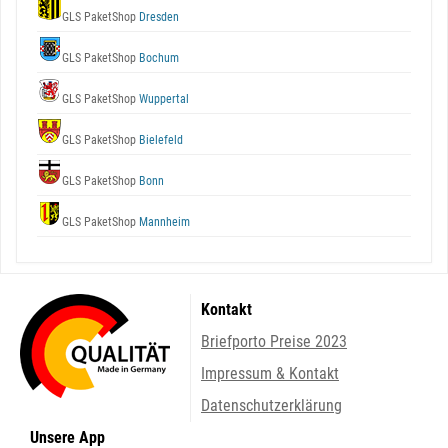
GLS PaketShop
Dresden
GLS PaketShop
Bochum
GLS PaketShop
Wuppertal
GLS PaketShop
Bielefeld
GLS PaketShop
Bonn
GLS PaketShop
Mannheim
Kontakt
Briefporto Preise 2023
Impressum & Kontakt
Datenschutzerklärung
Unsere App