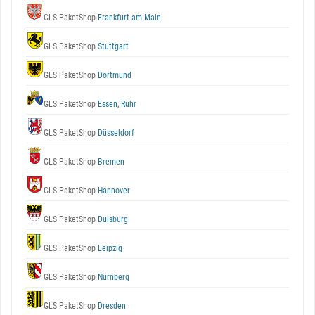
GLS PaketShop
Frankfurt am Main
GLS PaketShop
Stuttgart
GLS PaketShop
Dortmund
GLS PaketShop
Essen, Ruhr
GLS PaketShop
Düsseldorf
GLS PaketShop
Bremen
GLS PaketShop
Hannover
GLS PaketShop
Duisburg
GLS PaketShop
Leipzig
GLS PaketShop
Nürnberg
GLS PaketShop
Dresden