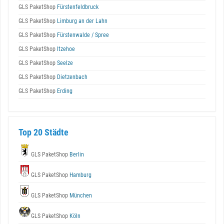
GLS PaketShop
Fürstenfeldbruck
GLS PaketShop
Limburg an der Lahn
GLS PaketShop
Fürstenwalde / Spree
GLS PaketShop
Itzehoe
GLS PaketShop
Seelze
GLS PaketShop
Dietzenbach
GLS PaketShop
Erding
Top 20 Städte
GLS PaketShop
Berlin
GLS PaketShop
Hamburg
GLS PaketShop
München
GLS PaketShop
Köln