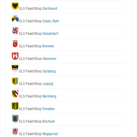
GLS PaketShop
Dortmund
GLS PaketShop
Essen, Ruhr
GLS PaketShop
Düsseldorf
GLS PaketShop
Bremen
GLS PaketShop
Hannover
GLS PaketShop
Duisburg
GLS PaketShop
Leipzig
GLS PaketShop
Nürnberg
GLS PaketShop
Dresden
GLS PaketShop
Bochum
GLS PaketShop
Wuppertal