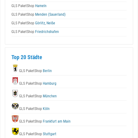
GLS PaketShop
Hameln
GLS PaketShop
Menden (Sauerland)
GLS PaketShop
Görlitz, Neiße
GLS PaketShop
Friedrichshafen
Top 20 Städte
GLS PaketShop
Berlin
GLS PaketShop
Hamburg
GLS PaketShop
München
GLS PaketShop
Köln
GLS PaketShop
Frankfurt am Main
GLS PaketShop
Stuttgart