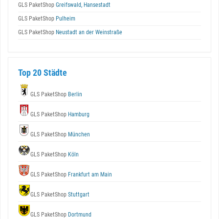
GLS PaketShop
Greifswald, Hansestadt
GLS PaketShop
Pulheim
GLS PaketShop
Neustadt an der Weinstraße
Top 20 Städte
GLS PaketShop
Berlin
GLS PaketShop
Hamburg
GLS PaketShop
München
GLS PaketShop
Köln
GLS PaketShop
Frankfurt am Main
GLS PaketShop
Stuttgart
GLS PaketShop
Dortmund