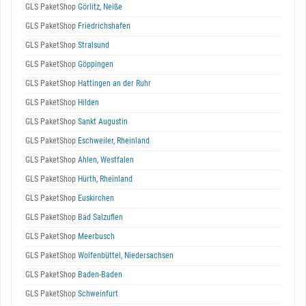
GLS PaketShop
Görlitz, Neiße
GLS PaketShop
Friedrichshafen
GLS PaketShop
Stralsund
GLS PaketShop
Göppingen
GLS PaketShop
Hattingen an der Ruhr
GLS PaketShop
Hilden
GLS PaketShop
Sankt Augustin
GLS PaketShop
Eschweiler, Rheinland
GLS PaketShop
Ahlen, Westfalen
GLS PaketShop
Hürth, Rheinland
GLS PaketShop
Euskirchen
GLS PaketShop
Bad Salzuflen
GLS PaketShop
Meerbusch
GLS PaketShop
Wolfenbüttel, Niedersachsen
GLS PaketShop
Baden-Baden
GLS PaketShop
Schweinfurt