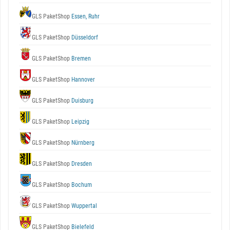
GLS PaketShop
Essen, Ruhr
GLS PaketShop
Düsseldorf
GLS PaketShop
Bremen
GLS PaketShop
Hannover
GLS PaketShop
Duisburg
GLS PaketShop
Leipzig
GLS PaketShop
Nürnberg
GLS PaketShop
Dresden
GLS PaketShop
Bochum
GLS PaketShop
Wuppertal
GLS PaketShop
Bielefeld