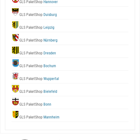
GLS PaketShop
Hannover
GLS PaketShop
Duisburg
GLS PaketShop
Leipzig
GLS PaketShop
Nürnberg
GLS PaketShop
Dresden
GLS PaketShop
Bochum
GLS PaketShop
Wuppertal
GLS PaketShop
Bielefeld
GLS PaketShop
Bonn
GLS PaketShop
Mannheim