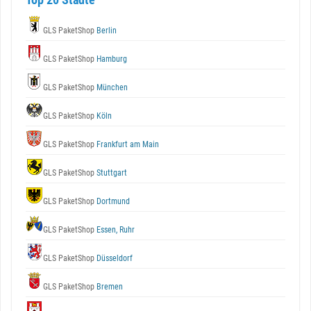
GLS PaketShop
Berlin
GLS PaketShop
Hamburg
GLS PaketShop
München
GLS PaketShop
Köln
GLS PaketShop
Frankfurt am Main
GLS PaketShop
Stuttgart
GLS PaketShop
Dortmund
GLS PaketShop
Essen, Ruhr
GLS PaketShop
Düsseldorf
GLS PaketShop
Bremen