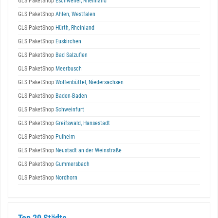
GLS PaketShop
Eschweiler, Rheinland
GLS PaketShop
Ahlen, Westfalen
GLS PaketShop
Hürth, Rheinland
GLS PaketShop
Euskirchen
GLS PaketShop
Bad Salzuflen
GLS PaketShop
Meerbusch
GLS PaketShop
Wolfenbüttel, Niedersachsen
GLS PaketShop
Baden-Baden
GLS PaketShop
Schweinfurt
GLS PaketShop
Greifswald, Hansestadt
GLS PaketShop
Pulheim
GLS PaketShop
Neustadt an der Weinstraße
GLS PaketShop
Gummersbach
GLS PaketShop
Nordhorn
Top 20 Städte