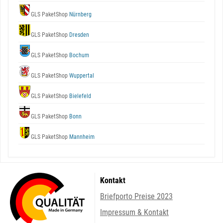
GLS PaketShop
Nürnberg
GLS PaketShop
Dresden
GLS PaketShop
Bochum
GLS PaketShop
Wuppertal
GLS PaketShop
Bielefeld
GLS PaketShop
Bonn
GLS PaketShop
Mannheim
Kontakt
Briefporto Preise 2023
Impressum & Kontakt