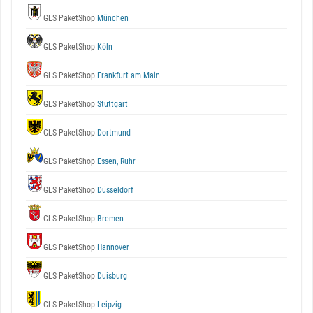
GLS PaketShop
München
GLS PaketShop
Köln
GLS PaketShop
Frankfurt am Main
GLS PaketShop
Stuttgart
GLS PaketShop
Dortmund
GLS PaketShop
Essen, Ruhr
GLS PaketShop
Düsseldorf
GLS PaketShop
Bremen
GLS PaketShop
Hannover
GLS PaketShop
Duisburg
GLS PaketShop
Leipzig