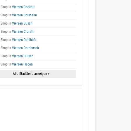
tShop in
Viersen Bockert
tShop in
Viersen Boisheim
tShop in
Viersen Busch
tShop in
Viersen Clörath
tShop in
Viersen Dahlhöfe
tShop in
Viersen Dornbusch
tShop in
Viersen Dülken
tShop in
Viersen Hagen
Alle Stadtteile anzeigen »