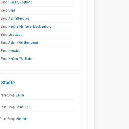
tShop
Plauen, Vogtland
tShop
Unna
tShop
Aschaffenburg
tShop
Neubrandenburg, Mecklenburg
tShop
Lippstadt
tShop
Aalen (Württemberg)
tShop
Neuwied
tShop
Herten, Westfalen
 Städte
PaketShop
Berlin
PaketShop
Hamburg
PaketShop
München