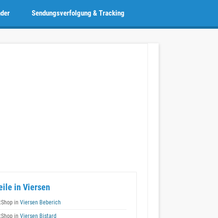
nder
Sendungsverfolgung & Tracking
eile in Viersen
tShop in
Viersen Beberich
tShop in
Viersen Bistard