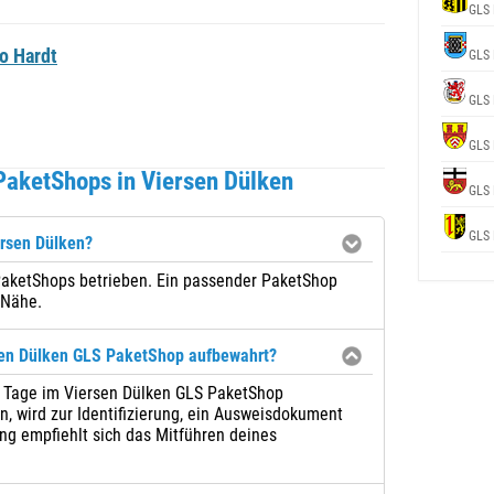
GLS 
o Hardt
GLS 
GLS 
GLS 
PaketShops in Viersen Dülken
GLS 
GLS 
ersen Dülken?
 PaketShops betrieben. Ein passender PaketShop
 Nähe.
sen Dülken GLS PaketShop aufbewahrt?
7 Tage im Viersen Dülken GLS PaketShop
 wird zur Identifizierung, ein Ausweisdokument
ng empfiehlt sich das Mitführen deines