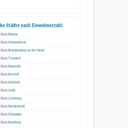
he Städte nach Einwohnerzahl:
tShop
Rheine
tShop
Delmenhorst
tShop
Brandenburg an der Havel
tShop
Troisdorf
tShop
Bayreuth
tShop
Bocholt
tShop
Detmold
tShop
Celle
tShop
Lüneburg
tShop
Norderstedt
tShop
Dinslaken
tShop
Bamberg