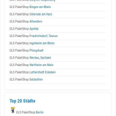
GLS PaketShop
Bingen am Rhein
GLS PaketShop
Osterode am Harz
GLS PaketShop
Attendorn
GLS PaketShop
Apolda
GLS PaketShop
Friedrichsdorf, Taunus
GLS PaketShop
Ingelheim am Rhein
GLS PaketShop
Pfungstadt
GLS PaketShop
Werdau, Sachsen
GLS PaketShop
Wertheim am Main
GLS PaketShop
Lutherstadt Eisleben
GLS PaketShop
Salzkotten
Top 20 Städte
GLS PaketShop
Berlin