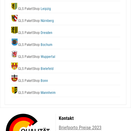
GLS PaketShop
Leipzig
GLS PaketShop
Nürnberg
GLS PaketShop
Dresden
GLS PaketShop
Bochum
GLS PaketShop
Wuppertal
GLS PaketShop
Bielefeld
GLS PaketShop
Bonn
GLS PaketShop
Mannheim
Kontakt
Briefporto Preise 2023