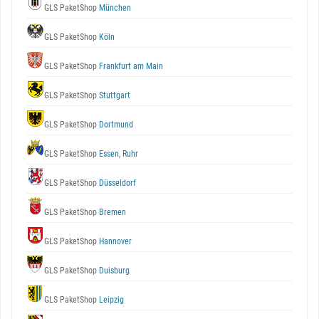
GLS PaketShop
München
GLS PaketShop
Köln
GLS PaketShop
Frankfurt am Main
GLS PaketShop
Stuttgart
GLS PaketShop
Dortmund
GLS PaketShop
Essen, Ruhr
GLS PaketShop
Düsseldorf
GLS PaketShop
Bremen
GLS PaketShop
Hannover
GLS PaketShop
Duisburg
GLS PaketShop
Leipzig