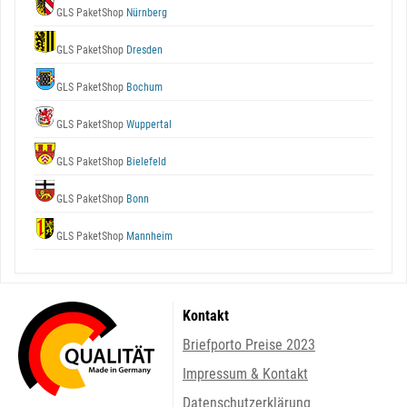
GLS PaketShop
Nürnberg
GLS PaketShop
Dresden
GLS PaketShop
Bochum
GLS PaketShop
Wuppertal
GLS PaketShop
Bielefeld
GLS PaketShop
Bonn
GLS PaketShop
Mannheim
Kontakt
Briefporto Preise 2023
Impressum & Kontakt
Datenschutzerklärung