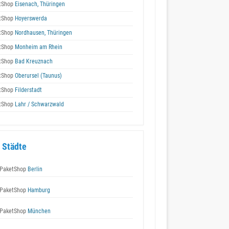
tShop
Eisenach, Thüringen
tShop
Hoyerswerda
tShop
Nordhausen, Thüringen
tShop
Monheim am Rhein
tShop
Bad Kreuznach
tShop
Oberursel (Taunus)
tShop
Filderstadt
tShop
Lahr / Schwarzwald
 Städte
PaketShop
Berlin
PaketShop
Hamburg
PaketShop
München