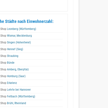
he Städte nach Einwohnerzahl:
tShop
Leonberg (Württemberg)
tShop
Wismar, Mecklenburg
tShop
Singen (Hohentwiel)
tShop
Hennef (Sieg)
tShop
Straubing
tShop
Bünde
tShop
Amberg, Oberpfalz
tShop
Homburg (Saar)
tShop
Erkelenz
tShop
Lehrte bei Hannover
tShop
Fellbach (Württemberg)
tShop
Brühl, Rheinland