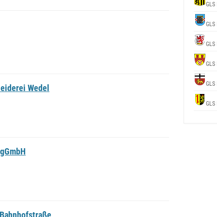
GLS 
GLS 
GLS 
GLS 
GLS 
eiderei Wedel
GLS 
i gGmbH
 Bahnhofstraße