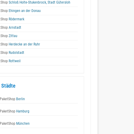
tShop
Schloß Holte-Stukenbrock, Stadt Gütersloh
tShop
Ehingen an der Donau
tShop
Rödermark
tShop
Arnstadt
tShop
Zittau
tShop
Herdecke an der Ruhr
tShop
Rudolstadt
tShop
Rottweil
 Städte
PaketShop
Berlin
PaketShop
Hamburg
PaketShop
München