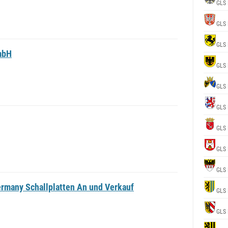
GLS 
GLS 
GLS 
mbH
GLS 
GLS 
GLS 
GLS 
GLS 
GLS 
rmany Schallplatten An und Verkauf
GLS 
GLS 