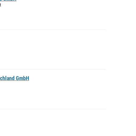
t
schland GmbH