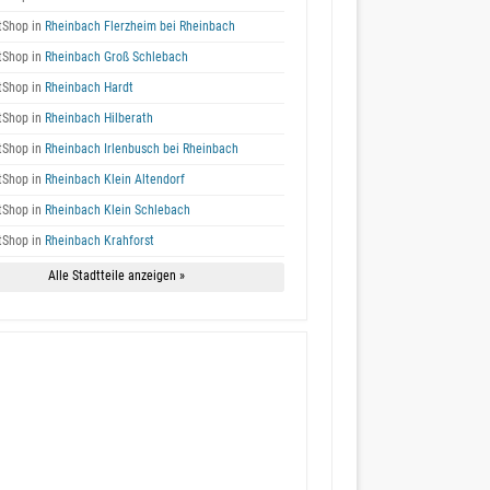
tShop in
Rheinbach Flerzheim bei Rheinbach
tShop in
Rheinbach Groß Schlebach
tShop in
Rheinbach Hardt
tShop in
Rheinbach Hilberath
tShop in
Rheinbach Irlenbusch bei Rheinbach
tShop in
Rheinbach Klein Altendorf
tShop in
Rheinbach Klein Schlebach
tShop in
Rheinbach Krahforst
Alle Stadtteile anzeigen »