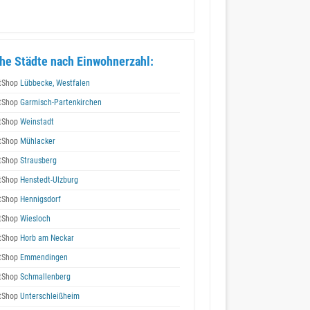
he Städte nach Einwohnerzahl:
tShop
Lübbecke, Westfalen
tShop
Garmisch-Partenkirchen
tShop
Weinstadt
tShop
Mühlacker
tShop
Strausberg
tShop
Henstedt-Ulzburg
tShop
Hennigsdorf
tShop
Wiesloch
tShop
Horb am Neckar
tShop
Emmendingen
tShop
Schmallenberg
tShop
Unterschleißheim