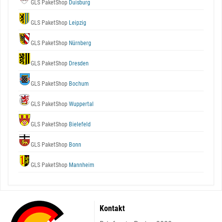
GLS PaketShop
Duisburg
GLS PaketShop
Leipzig
GLS PaketShop
Nürnberg
GLS PaketShop
Dresden
GLS PaketShop
Bochum
GLS PaketShop
Wuppertal
GLS PaketShop
Bielefeld
GLS PaketShop
Bonn
GLS PaketShop
Mannheim
Kontakt