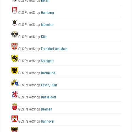
GLS PaketShop
Berlin
GLS PaketShop
Hamburg
GLS PaketShop
München
GLS PaketShop
Köln
GLS PaketShop
Frankfurt am Main
GLS PaketShop
Stuttgart
GLS PaketShop
Dortmund
GLS PaketShop
Essen, Ruhr
GLS PaketShop
Düsseldorf
GLS PaketShop
Bremen
GLS PaketShop
Hannover