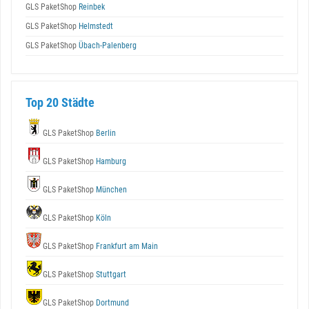
GLS PaketShop
Reinbek
GLS PaketShop
Helmstedt
GLS PaketShop
Übach-Palenberg
Top 20 Städte
GLS PaketShop
Berlin
GLS PaketShop
Hamburg
GLS PaketShop
München
GLS PaketShop
Köln
GLS PaketShop
Frankfurt am Main
GLS PaketShop
Stuttgart
GLS PaketShop
Dortmund