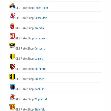
GLS PaketShop
Essen, Ruhr
GLS PaketShop
Düsseldorf
GLS PaketShop
Bremen
GLS PaketShop
Hannover
GLS PaketShop
Duisburg
GLS PaketShop
Leipzig
GLS PaketShop
Nürnberg
GLS PaketShop
Dresden
GLS PaketShop
Bochum
GLS PaketShop
Wuppertal
GLS PaketShop
Bielefeld