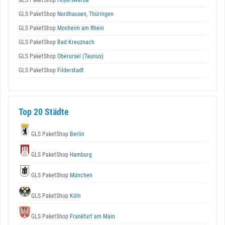
GLS PaketShop
Hoyerswerda
GLS PaketShop
Nordhausen, Thüringen
GLS PaketShop
Monheim am Rhein
GLS PaketShop
Bad Kreuznach
GLS PaketShop
Oberursel (Taunus)
GLS PaketShop
Filderstadt
Top 20 Städte
GLS PaketShop
Berlin
GLS PaketShop
Hamburg
GLS PaketShop
München
GLS PaketShop
Köln
GLS PaketShop
Frankfurt am Main