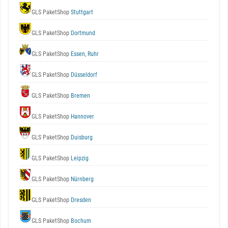
GLS PaketShop
Stuttgart
GLS PaketShop
Dortmund
GLS PaketShop
Essen, Ruhr
GLS PaketShop
Düsseldorf
GLS PaketShop
Bremen
GLS PaketShop
Hannover
GLS PaketShop
Duisburg
GLS PaketShop
Leipzig
GLS PaketShop
Nürnberg
GLS PaketShop
Dresden
GLS PaketShop
Bochum