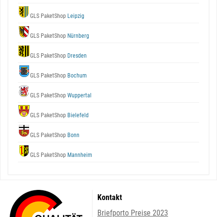
GLS PaketShop
Leipzig
GLS PaketShop
Nürnberg
GLS PaketShop
Dresden
GLS PaketShop
Bochum
GLS PaketShop
Wuppertal
GLS PaketShop
Bielefeld
GLS PaketShop
Bonn
GLS PaketShop
Mannheim
Kontakt
Briefporto Preise 2023