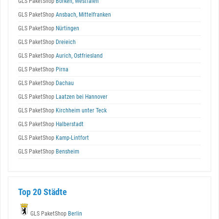
GLS PaketShop
Borken, Westfalen
GLS PaketShop
Ansbach, Mittelfranken
GLS PaketShop
Nürtingen
GLS PaketShop
Dreieich
GLS PaketShop
Aurich, Ostfriesland
GLS PaketShop
Pirna
GLS PaketShop
Dachau
GLS PaketShop
Laatzen bei Hannover
GLS PaketShop
Kirchheim unter Teck
GLS PaketShop
Halberstadt
GLS PaketShop
Kamp-Lintfort
GLS PaketShop
Bensheim
Top 20 Städte
GLS PaketShop
Berlin