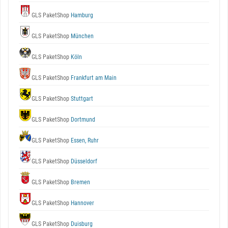
GLS PaketShop
Hamburg
GLS PaketShop
München
GLS PaketShop
Köln
GLS PaketShop
Frankfurt am Main
GLS PaketShop
Stuttgart
GLS PaketShop
Dortmund
GLS PaketShop
Essen, Ruhr
GLS PaketShop
Düsseldorf
GLS PaketShop
Bremen
GLS PaketShop
Hannover
GLS PaketShop
Duisburg