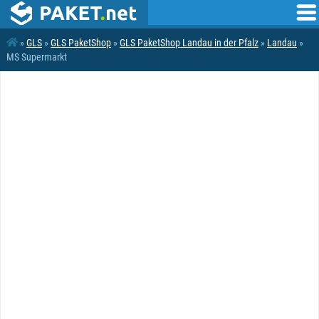
»
GLS
»
GLS PaketShop
»
GLS PaketShop Landau in der Pfalz
»
Landau
»
MS Supermarkt