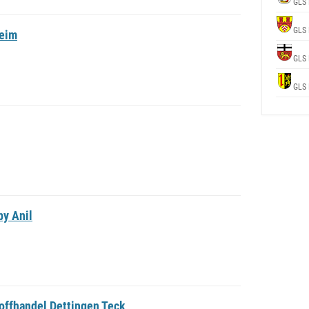
GLS 
GLS 
heim
GLS 
GLS 
by Anil
offhandel Dettingen Teck