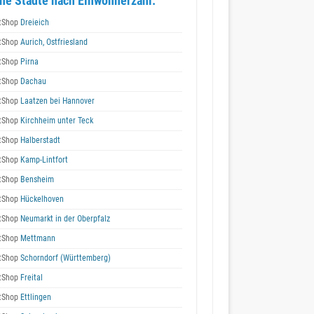
he Städte nach Einwohnerzahl:
tShop
Dreieich
tShop
Aurich, Ostfriesland
tShop
Pirna
tShop
Dachau
tShop
Laatzen bei Hannover
tShop
Kirchheim unter Teck
tShop
Halberstadt
tShop
Kamp-Lintfort
tShop
Bensheim
tShop
Hückelhoven
tShop
Neumarkt in der Oberpfalz
tShop
Mettmann
tShop
Schorndorf (Württemberg)
tShop
Freital
tShop
Ettlingen