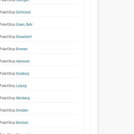
PaketShop
Stuttgart
PaketShop
Dortmund
PaketShop
Essen, Ruhr
PaketShop
Düsseldorf
PaketShop
Bremen
PaketShop
Hannover
PaketShop
Duisburg
PaketShop
Leipzig
PaketShop
Nürnberg
PaketShop
Dresden
PaketShop
Bochum