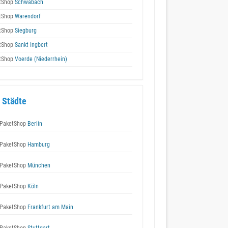
tShop
Schwabach
tShop
Warendorf
tShop
Siegburg
tShop
Sankt Ingbert
tShop
Voerde (Niederrhein)
 Städte
PaketShop
Berlin
PaketShop
Hamburg
PaketShop
München
PaketShop
Köln
PaketShop
Frankfurt am Main