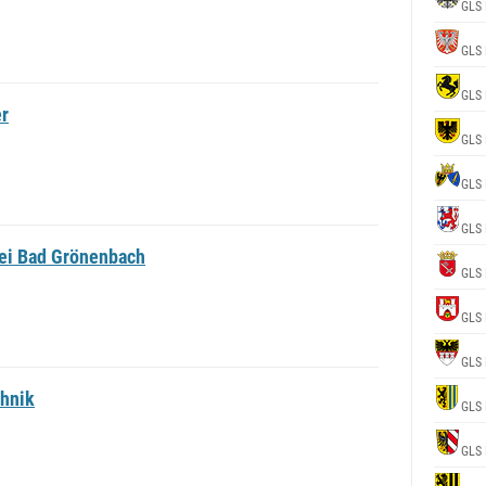
GLS 
GLS 
GLS 
r
GLS 
GLS 
GLS 
ei Bad Grönenbach
GLS 
GLS 
GLS 
hnik
GLS 
GLS 