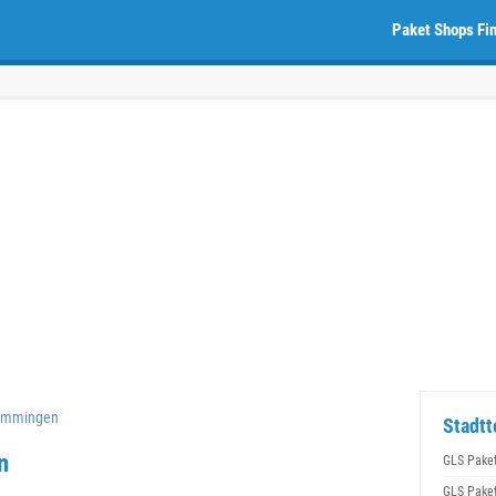
Paket Shops Fi
emmingen
Stadt
n
GLS Pake
GLS Pake