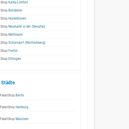
tShop
Kamp-Lintfort
tShop
Bensheim
tShop
Hückelhoven
tShop
Neumarkt in der Oberpfalz
tShop
Mettmann
tShop
Schorndorf (Württemberg)
tShop
Freital
tShop
Ettlingen
 Städte
PaketShop
Berlin
PaketShop
Hamburg
PaketShop
München