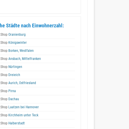
he Städte nach Einwohnerzahl:
tShop
Oranienburg
tShop
Königswinter
tShop
Borken, Westfalen
tShop
Ansbach, Mittelfranken
tShop
Nürtingen
tShop
Dreieich
tShop
Aurich, Ostfriesland
tShop
Pirna
tShop
Dachau
tShop
Laatzen bei Hannover
tShop
Kirchheim unter Teck
tShop
Halberstadt