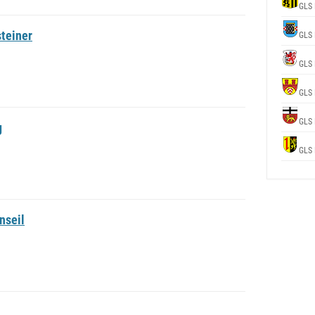
GLS 
teiner
GLS 
GLS 
GLS 
GLS 
g
GLS 
nseil