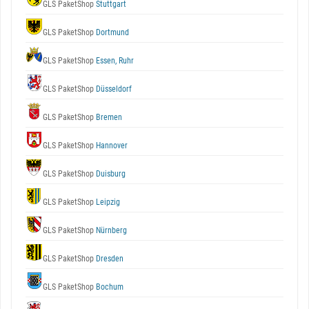
GLS PaketShop
Stuttgart
GLS PaketShop
Dortmund
GLS PaketShop
Essen, Ruhr
GLS PaketShop
Düsseldorf
GLS PaketShop
Bremen
GLS PaketShop
Hannover
GLS PaketShop
Duisburg
GLS PaketShop
Leipzig
GLS PaketShop
Nürnberg
GLS PaketShop
Dresden
GLS PaketShop
Bochum