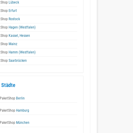
tShop
Lübeck
tShop
Erfurt
tShop
Rostock
tShop
Hagen (Westfalen)
tShop
Kassel, Hessen
tShop
Mainz
tShop
Hamm (Westfalen)
tShop
Saarbrücken
 Städte
PaketShop
Berlin
PaketShop
Hamburg
PaketShop
München