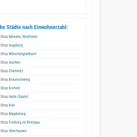
he Städte nach Einwohnerzahl:
tShop
Münster, Westfalen
tShop
Augsburg
tShop
Mönchengladbach
tShop
Aachen
tShop
Chemnitz
tShop
Braunschweig
tShop
Krefeld
tShop
Halle (Saale)
tShop
Kiel
tShop
Magdeburg
tShop
Freiburg im Breisgau
tShop
Oberhausen