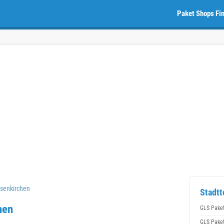
Paket Shops Fi
senkirchen
Stadtt
hen
GLS Pake
GLS Pake