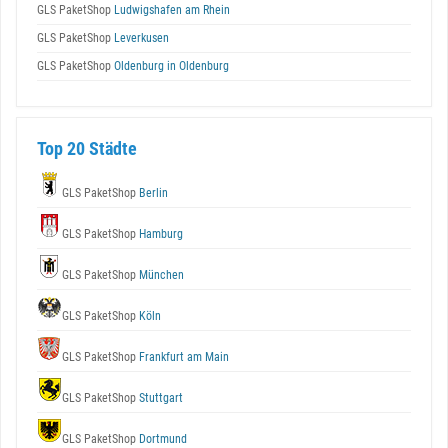
GLS PaketShop
Ludwigshafen am Rhein
GLS PaketShop
Leverkusen
GLS PaketShop
Oldenburg in Oldenburg
Top 20 Städte
GLS PaketShop
Berlin
GLS PaketShop
Hamburg
GLS PaketShop
München
GLS PaketShop
Köln
GLS PaketShop
Frankfurt am Main
GLS PaketShop
Stuttgart
GLS PaketShop
Dortmund