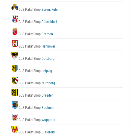
GLS PaketShop
Essen, Ruhr
GLS PaketShop
Düsseldorf
GLS PaketShop
Bremen
GLS PaketShop
Hannover
GLS PaketShop
Duisburg
GLS PaketShop
Leipzig
GLS PaketShop
Nürnberg
GLS PaketShop
Dresden
GLS PaketShop
Bochum
GLS PaketShop
Wuppertal
GLS PaketShop
Bielefeld