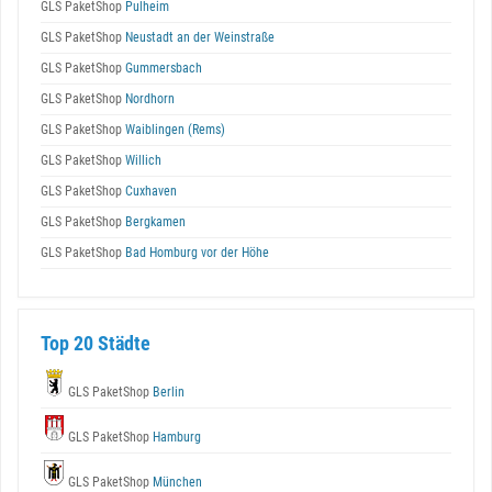
GLS PaketShop
Pulheim
GLS PaketShop
Neustadt an der Weinstraße
GLS PaketShop
Gummersbach
GLS PaketShop
Nordhorn
GLS PaketShop
Waiblingen (Rems)
GLS PaketShop
Willich
GLS PaketShop
Cuxhaven
GLS PaketShop
Bergkamen
GLS PaketShop
Bad Homburg vor der Höhe
Top 20 Städte
GLS PaketShop
Berlin
GLS PaketShop
Hamburg
GLS PaketShop
München