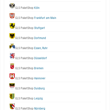
GLS PaketShop
Köln
GLS PaketShop
Frankfurt am Main
GLS PaketShop
Stuttgart
GLS PaketShop
Dortmund
GLS PaketShop
Essen, Ruhr
GLS PaketShop
Düsseldorf
GLS PaketShop
Bremen
GLS PaketShop
Hannover
GLS PaketShop
Duisburg
GLS PaketShop
Leipzig
GLS PaketShop
Nürnberg