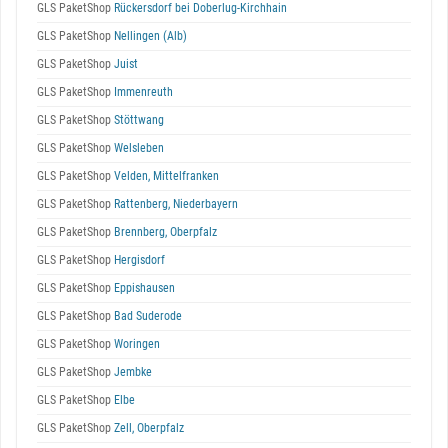
GLS PaketShop
Rückersdorf bei Doberlug-Kirchhain
GLS PaketShop
Nellingen (Alb)
GLS PaketShop
Juist
GLS PaketShop
Immenreuth
GLS PaketShop
Stöttwang
GLS PaketShop
Welsleben
GLS PaketShop
Velden, Mittelfranken
GLS PaketShop
Rattenberg, Niederbayern
GLS PaketShop
Brennberg, Oberpfalz
GLS PaketShop
Hergisdorf
GLS PaketShop
Eppishausen
GLS PaketShop
Bad Suderode
GLS PaketShop
Woringen
GLS PaketShop
Jembke
GLS PaketShop
Elbe
GLS PaketShop
Zell, Oberpfalz