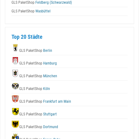
GLS PaketShop
Feldberg (Schwarzwald)
GLS PaketShop
Wasbüttel
Top 20 Städte
GLS PaketShop
Berlin
GLS PaketShop
Hamburg
GLS PaketShop
München
GLS PaketShop
Köln
GLS PaketShop
Frankfurt am Main
GLS PaketShop
Stuttgart
GLS PaketShop
Dortmund