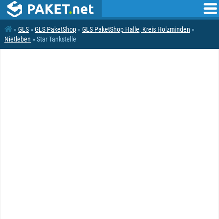
»
GLS
»
GLS PaketShop
»
GLS PaketShop Halle, Kreis Holzminden
»
Nietleben
» Star Tankstelle