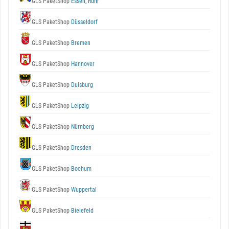
GLS PaketShop
Essen, Ruhr
GLS PaketShop
Düsseldorf
GLS PaketShop
Bremen
GLS PaketShop
Hannover
GLS PaketShop
Duisburg
GLS PaketShop
Leipzig
GLS PaketShop
Nürnberg
GLS PaketShop
Dresden
GLS PaketShop
Bochum
GLS PaketShop
Wuppertal
GLS PaketShop
Bielefeld