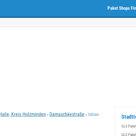
Paket Shops Fi
alle, Kreis Holzminden
Damaschkestraße
»
» Odrian
Stadtt
GLS Pake
GLS Pake