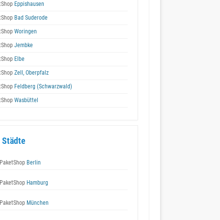
tShop
Eppishausen
tShop
Bad Suderode
tShop
Woringen
tShop
Jembke
tShop
Elbe
tShop
Zell, Oberpfalz
tShop
Feldberg (Schwarzwald)
tShop
Wasbüttel
 Städte
PaketShop
Berlin
PaketShop
Hamburg
PaketShop
München