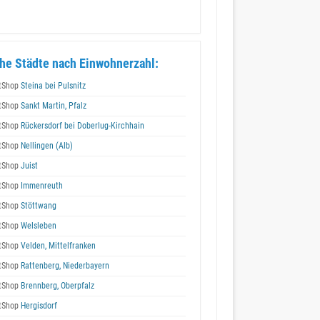
he Städte nach Einwohnerzahl:
tShop
Steina bei Pulsnitz
tShop
Sankt Martin, Pfalz
tShop
Rückersdorf bei Doberlug-Kirchhain
tShop
Nellingen (Alb)
tShop
Juist
tShop
Immenreuth
tShop
Stöttwang
tShop
Welsleben
tShop
Velden, Mittelfranken
tShop
Rattenberg, Niederbayern
tShop
Brennberg, Oberpfalz
tShop
Hergisdorf