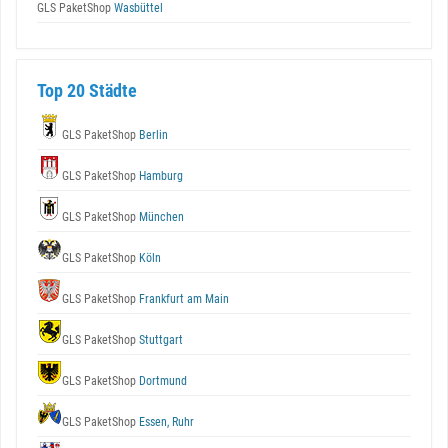
GLS PaketShop
Wasbüttel
Top 20 Städte
GLS PaketShop
Berlin
GLS PaketShop
Hamburg
GLS PaketShop
München
GLS PaketShop
Köln
GLS PaketShop
Frankfurt am Main
GLS PaketShop
Stuttgart
GLS PaketShop
Dortmund
GLS PaketShop
Essen, Ruhr