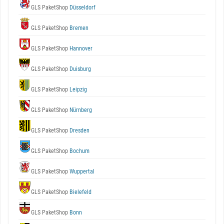
GLS PaketShop
Düsseldorf
GLS PaketShop
Bremen
GLS PaketShop
Hannover
GLS PaketShop
Duisburg
GLS PaketShop
Leipzig
GLS PaketShop
Nürnberg
GLS PaketShop
Dresden
GLS PaketShop
Bochum
GLS PaketShop
Wuppertal
GLS PaketShop
Bielefeld
GLS PaketShop
Bonn