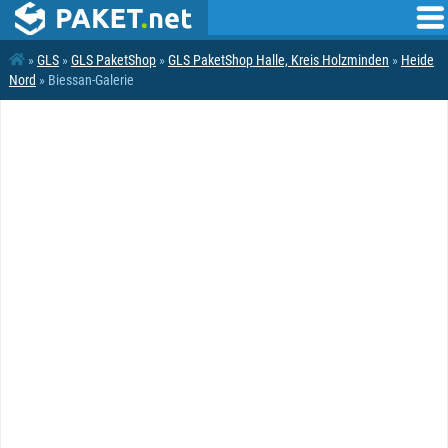
»
GLS
»
GLS PaketShop
»
GLS PaketShop Halle, Kreis Holzminden
»
Heide
Nord
» Biessan-Galerie