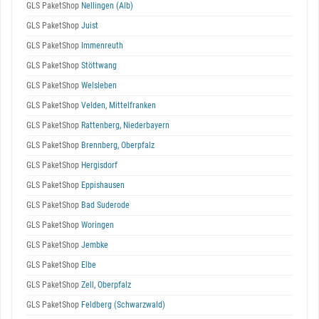
GLS PaketShop
Nellingen (Alb)
GLS PaketShop
Juist
GLS PaketShop
Immenreuth
GLS PaketShop
Stöttwang
GLS PaketShop
Welsleben
GLS PaketShop
Velden, Mittelfranken
GLS PaketShop
Rattenberg, Niederbayern
GLS PaketShop
Brennberg, Oberpfalz
GLS PaketShop
Hergisdorf
GLS PaketShop
Eppishausen
GLS PaketShop
Bad Suderode
GLS PaketShop
Woringen
GLS PaketShop
Jembke
GLS PaketShop
Elbe
GLS PaketShop
Zell, Oberpfalz
GLS PaketShop
Feldberg (Schwarzwald)