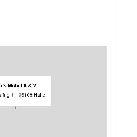
r´s Möbel A & V
sring 11, 06108 Halle
KARTE