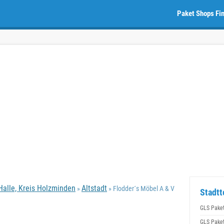
Paket Shops Fi
alle, Kreis Holzminden
Altstadt
»
» Flodder´s Möbel A & V
Stadtt
GLS Pake
GLS Pake