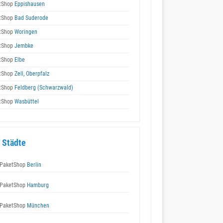
tShop
Eppishausen
tShop
Bad Suderode
tShop
Woringen
tShop
Jembke
tShop
Elbe
tShop
Zell, Oberpfalz
tShop
Feldberg (Schwarzwald)
tShop
Wasbüttel
 Städte
PaketShop
Berlin
PaketShop
Hamburg
PaketShop
München