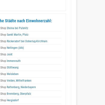
he Städte nach Einwohnerzahl:
tShop
Steina bei Pulsnitz
tShop
Sankt Martin, Pfalz
tShop
Rückersdorf bei Doberlug-Kirchhain
tShop
Nellingen (Alb)
tShop
Juist
tShop
Immenreuth
tShop
Stöttwang
tShop
Welsleben
tShop
Velden, Mittelfranken
tShop
Rattenberg, Niederbayern
tShop
Brennberg, Oberpfalz
tShop
Hergisdorf