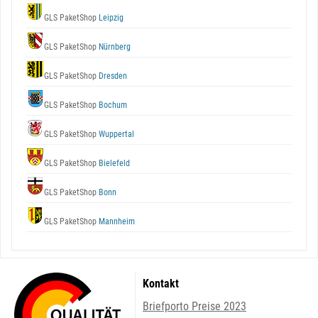
GLS PaketShop
Leipzig
GLS PaketShop
Nürnberg
GLS PaketShop
Dresden
GLS PaketShop
Bochum
GLS PaketShop
Wuppertal
GLS PaketShop
Bielefeld
GLS PaketShop
Bonn
GLS PaketShop
Mannheim
Kontakt
Briefporto Preise 2023