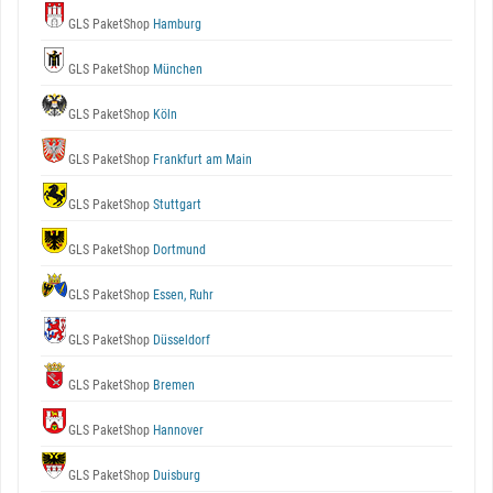
GLS PaketShop
Hamburg
GLS PaketShop
München
GLS PaketShop
Köln
GLS PaketShop
Frankfurt am Main
GLS PaketShop
Stuttgart
GLS PaketShop
Dortmund
GLS PaketShop
Essen, Ruhr
GLS PaketShop
Düsseldorf
GLS PaketShop
Bremen
GLS PaketShop
Hannover
GLS PaketShop
Duisburg