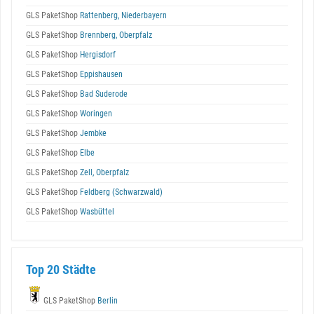
GLS PaketShop
Rattenberg, Niederbayern
GLS PaketShop
Brennberg, Oberpfalz
GLS PaketShop
Hergisdorf
GLS PaketShop
Eppishausen
GLS PaketShop
Bad Suderode
GLS PaketShop
Woringen
GLS PaketShop
Jembke
GLS PaketShop
Elbe
GLS PaketShop
Zell, Oberpfalz
GLS PaketShop
Feldberg (Schwarzwald)
GLS PaketShop
Wasbüttel
Top 20 Städte
GLS PaketShop
Berlin