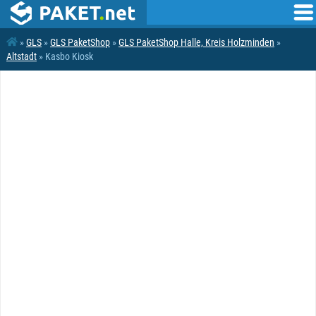
»
GLS
»
GLS PaketShop
»
GLS PaketShop Halle, Kreis Holzminden
»
Altstadt
» Kasbo Kiosk