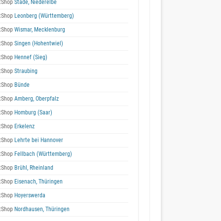
tShop
Stade, Niederelbe
tShop
Leonberg (Württemberg)
tShop
Wismar, Mecklenburg
tShop
Singen (Hohentwiel)
tShop
Hennef (Sieg)
tShop
Straubing
tShop
Bünde
tShop
Amberg, Oberpfalz
tShop
Homburg (Saar)
tShop
Erkelenz
tShop
Lehrte bei Hannover
tShop
Fellbach (Württemberg)
tShop
Brühl, Rheinland
tShop
Eisenach, Thüringen
tShop
Hoyerswerda
tShop
Nordhausen, Thüringen