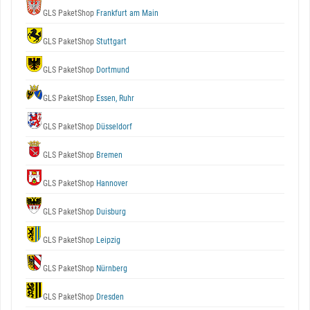
GLS PaketShop
Frankfurt am Main
GLS PaketShop
Stuttgart
GLS PaketShop
Dortmund
GLS PaketShop
Essen, Ruhr
GLS PaketShop
Düsseldorf
GLS PaketShop
Bremen
GLS PaketShop
Hannover
GLS PaketShop
Duisburg
GLS PaketShop
Leipzig
GLS PaketShop
Nürnberg
GLS PaketShop
Dresden