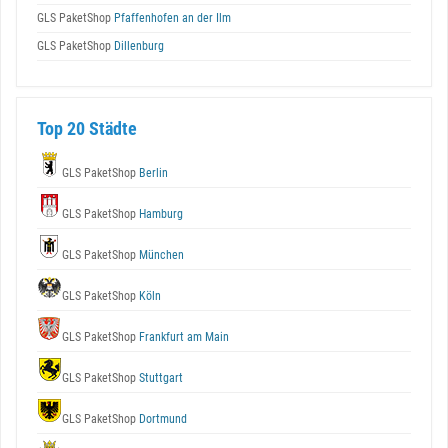
GLS PaketShop
Pfaffenhofen an der Ilm
GLS PaketShop
Dillenburg
Top 20 Städte
GLS PaketShop
Berlin
GLS PaketShop
Hamburg
GLS PaketShop
München
GLS PaketShop
Köln
GLS PaketShop
Frankfurt am Main
GLS PaketShop
Stuttgart
GLS PaketShop
Dortmund