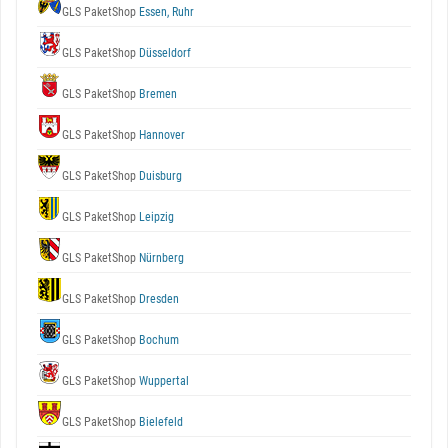
GLS PaketShop
Essen, Ruhr
GLS PaketShop
Düsseldorf
GLS PaketShop
Bremen
GLS PaketShop
Hannover
GLS PaketShop
Duisburg
GLS PaketShop
Leipzig
GLS PaketShop
Nürnberg
GLS PaketShop
Dresden
GLS PaketShop
Bochum
GLS PaketShop
Wuppertal
GLS PaketShop
Bielefeld