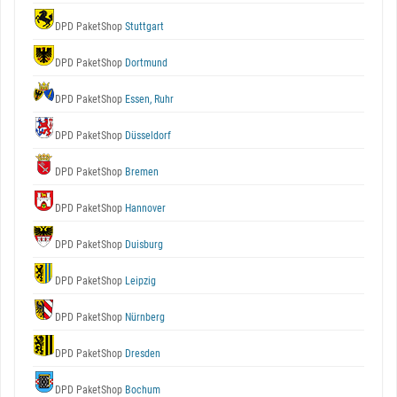
DPD PaketShop
Stuttgart
DPD PaketShop
Dortmund
DPD PaketShop
Essen, Ruhr
DPD PaketShop
Düsseldorf
DPD PaketShop
Bremen
DPD PaketShop
Hannover
DPD PaketShop
Duisburg
DPD PaketShop
Leipzig
DPD PaketShop
Nürnberg
DPD PaketShop
Dresden
DPD PaketShop
Bochum