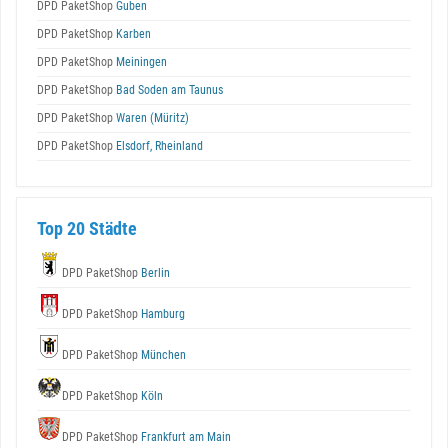
DPD PaketShop
Guben
DPD PaketShop
Karben
DPD PaketShop
Meiningen
DPD PaketShop
Bad Soden am Taunus
DPD PaketShop
Waren (Müritz)
DPD PaketShop
Elsdorf, Rheinland
Top 20 Städte
DPD PaketShop
Berlin
DPD PaketShop
Hamburg
DPD PaketShop
München
DPD PaketShop
Köln
DPD PaketShop
Frankfurt am Main