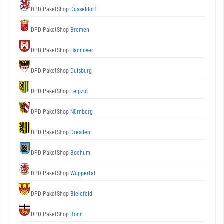
DPD PaketShop
Düsseldorf
DPD PaketShop
Bremen
DPD PaketShop
Hannover
DPD PaketShop
Duisburg
DPD PaketShop
Leipzig
DPD PaketShop
Nürnberg
DPD PaketShop
Dresden
DPD PaketShop
Bochum
DPD PaketShop
Wuppertal
DPD PaketShop
Bielefeld
DPD PaketShop
Bonn