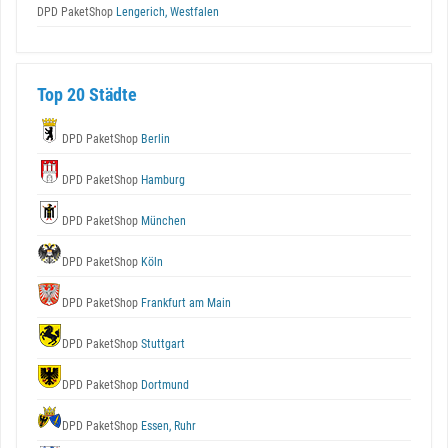
DPD PaketShop
Lengerich, Westfalen
Top 20 Städte
DPD PaketShop
Berlin
DPD PaketShop
Hamburg
DPD PaketShop
München
DPD PaketShop
Köln
DPD PaketShop
Frankfurt am Main
DPD PaketShop
Stuttgart
DPD PaketShop
Dortmund
DPD PaketShop
Essen, Ruhr