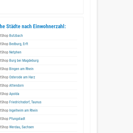
he Städte nach Einwohnerzahl:
tShop
Butzbach
tShop
Bedburg, Erft
tShop
Netphen
tShop
Burg bei Magdeburg
tShop
Bingen am Rhein
tShop
Osterode am Harz
tShop
Attendorn
tShop
Apolda
tShop
Friedrichsdorf, Taunus
tShop
Ingelheim am Rhein
tShop
Pfungstadt
tShop
Werdau, Sachsen