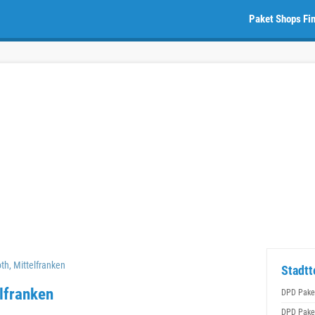
Paket Shops Fi
h, Mittelfranken
Stadtt
lfranken
DPD Pake
DPD Pake