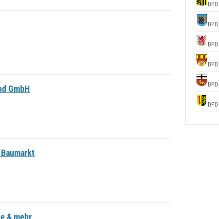
DPD
DPD
DPD
DPD
DPD
and GmbH
DPD
 Baumarkt
ke & mehr