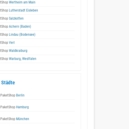
tShop
Wertheim am Main
tShop
Lutherstadt Eisleben
tShop
Salzkotten
tShop
Achern (Baden)
tShop
Lindau (Bodensee)
tShop
Verl
tShop
Waldkraiburg
tShop
Warburg, Westfalen
 Städte
 PaketShop
Berlin
 PaketShop
Hamburg
 PaketShop
München