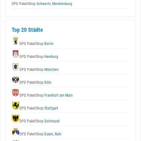
DPD PaketShop
Schwerin, Mecklenburg
Top 20 Städte
DPD PaketShop
Berlin
DPD PaketShop
Hamburg
DPD PaketShop
München
DPD PaketShop
Köln
DPD PaketShop
Frankfurt am Main
DPD PaketShop
Stuttgart
DPD PaketShop
Dortmund
DPD PaketShop
Essen, Ruhr