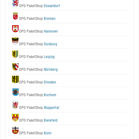
DPD PaketShop
Düsseldorf
DPD PaketShop
Bremen
DPD PaketShop
Hannover
DPD PaketShop
Duisburg
DPD PaketShop
Leipzig
DPD PaketShop
Nürnberg
DPD PaketShop
Dresden
DPD PaketShop
Bochum
DPD PaketShop
Wuppertal
DPD PaketShop
Bielefeld
DPD PaketShop
Bonn