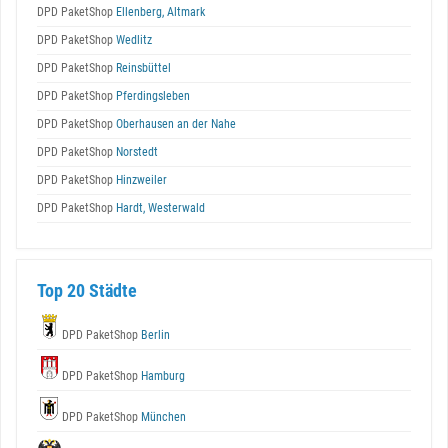
DPD PaketShop
Ellenberg, Altmark
DPD PaketShop
Wedlitz
DPD PaketShop
Reinsbüttel
DPD PaketShop
Pferdingsleben
DPD PaketShop
Oberhausen an der Nahe
DPD PaketShop
Norstedt
DPD PaketShop
Hinzweiler
DPD PaketShop
Hardt, Westerwald
Top 20 Städte
DPD PaketShop
Berlin
DPD PaketShop
Hamburg
DPD PaketShop
München