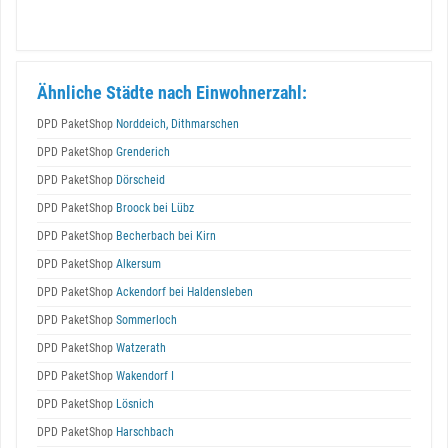
Ähnliche Städte nach Einwohnerzahl:
DPD PaketShop
Norddeich, Dithmarschen
DPD PaketShop
Grenderich
DPD PaketShop
Dörscheid
DPD PaketShop
Broock bei Lübz
DPD PaketShop
Becherbach bei Kirn
DPD PaketShop
Alkersum
DPD PaketShop
Ackendorf bei Haldensleben
DPD PaketShop
Sommerloch
DPD PaketShop
Watzerath
DPD PaketShop
Wakendorf I
DPD PaketShop
Lösnich
DPD PaketShop
Harschbach