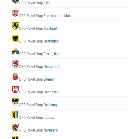
DPD PaketShop
Köln
DPD PaketShop
Frankfurt am Main
DPD PaketShop
Stuttgart
DPD PaketShop
Dortmund
DPD PaketShop
Essen, Ruhr
DPD PaketShop
Düsseldorf
DPD PaketShop
Bremen
DPD PaketShop
Hannover
DPD PaketShop
Duisburg
DPD PaketShop
Leipzig
DPD PaketShop
Nürnberg