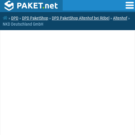
»
DPD
»
DPD PaketShop
»
DPD PaketShop Altenhof bei Röbel
»
Altenhof
»
NKD Deutschland GmbH