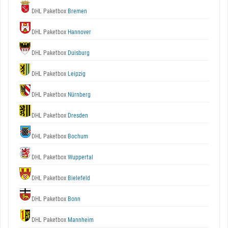
DHL Paketbox
Bremen
DHL Paketbox
Hannover
DHL Paketbox
Duisburg
DHL Paketbox
Leipzig
DHL Paketbox
Nürnberg
DHL Paketbox
Dresden
DHL Paketbox
Bochum
DHL Paketbox
Wuppertal
DHL Paketbox
Bielefeld
DHL Paketbox
Bonn
DHL Paketbox
Mannheim