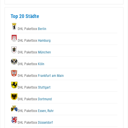
Top 20 Städte
DHL Paketbox
Berlin
DHL Paketbox
Hamburg
DHL Paketbox
München
DHL Paketbox
Köln
DHL Paketbox
Frankfurt am Main
DHL Paketbox
Stuttgart
DHL Paketbox
Dortmund
DHL Paketbox
Essen, Ruhr
DHL Paketbox
Düsseldorf