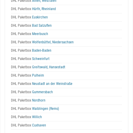
DHL Paketbox
Ahlen, Westfalen
DHL Paketbox
Hürth, Rheinland
DHL Paketbox
Euskirchen
DHL Paketbox
Bad Salzuflen
DHL Paketbox
Meerbusch
DHL Paketbox
Wolfenbüttel, Niedersachsen
DHL Paketbox
Baden-Baden
DHL Paketbox
Schweinfurt
DHL Paketbox
Greifswald, Hansestadt
DHL Paketbox
Pulheim
DHL Paketbox
Neustadt an der Weinstraße
DHL Paketbox
Gummersbach
DHL Paketbox
Nordhorn
DHL Paketbox
Waiblingen (Rems)
DHL Paketbox
Willich
DHL Paketbox
Cuxhaven