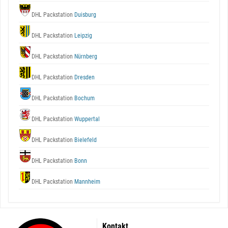
DHL Packstation
Duisburg
DHL Packstation
Leipzig
DHL Packstation
Nürnberg
DHL Packstation
Dresden
DHL Packstation
Bochum
DHL Packstation
Wuppertal
DHL Packstation
Bielefeld
DHL Packstation
Bonn
DHL Packstation
Mannheim
Kontakt