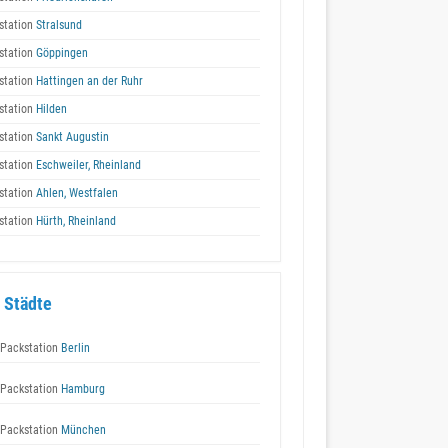
station
Stralsund
station
Göppingen
station
Hattingen an der Ruhr
station
Hilden
station
Sankt Augustin
station
Eschweiler, Rheinland
station
Ahlen, Westfalen
station
Hürth, Rheinland
 Städte
Packstation
Berlin
Packstation
Hamburg
Packstation
München