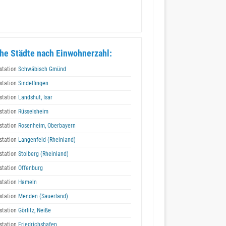
he Städte nach Einwohnerzahl:
station
Schwäbisch Gmünd
station
Sindelfingen
station
Landshut, Isar
station
Rüsselsheim
station
Rosenheim, Oberbayern
station
Langenfeld (Rheinland)
station
Stolberg (Rheinland)
station
Offenburg
station
Hameln
station
Menden (Sauerland)
station
Görlitz, Neiße
station
Friedrichshafen