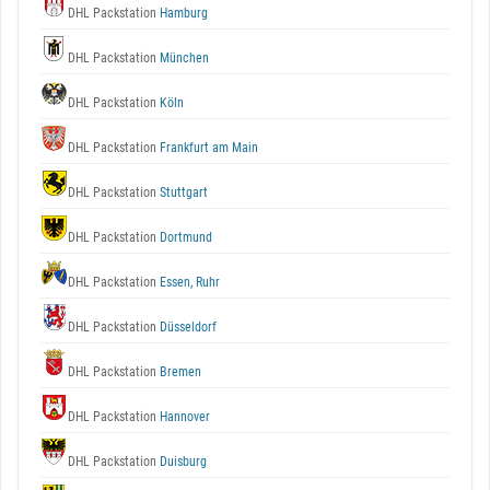
DHL Packstation
Hamburg
DHL Packstation
München
DHL Packstation
Köln
DHL Packstation
Frankfurt am Main
DHL Packstation
Stuttgart
DHL Packstation
Dortmund
DHL Packstation
Essen, Ruhr
DHL Packstation
Düsseldorf
DHL Packstation
Bremen
DHL Packstation
Hannover
DHL Packstation
Duisburg