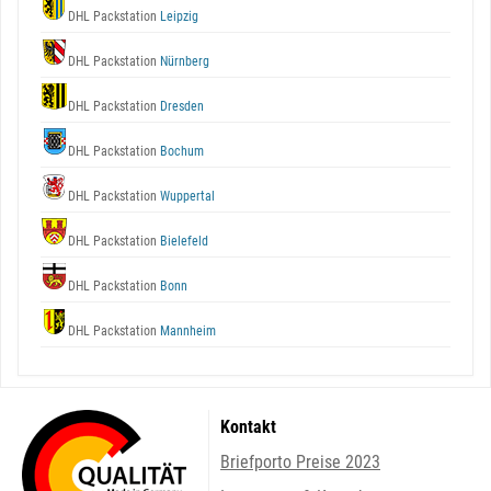
DHL Packstation
Leipzig
DHL Packstation
Nürnberg
DHL Packstation
Dresden
DHL Packstation
Bochum
DHL Packstation
Wuppertal
DHL Packstation
Bielefeld
DHL Packstation
Bonn
DHL Packstation
Mannheim
Kontakt
Briefporto Preise 2023