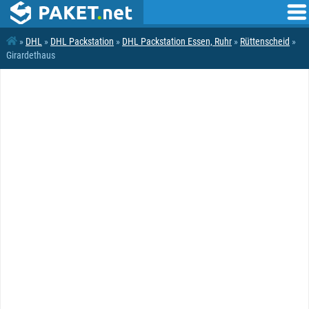
»
DHL
»
DHL Packstation
»
DHL Packstation Essen, Ruhr
»
Rüttenscheid
»
Girardethaus