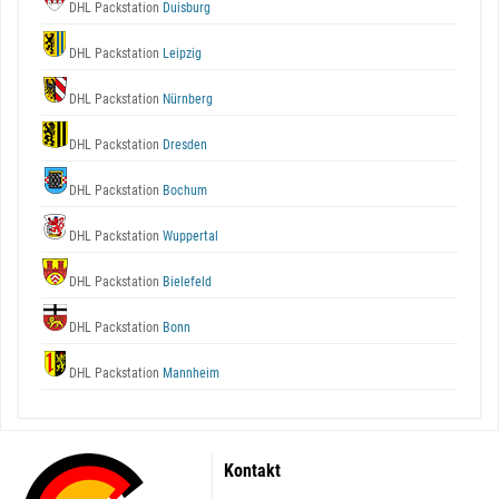
DHL Packstation
Duisburg
DHL Packstation
Leipzig
DHL Packstation
Nürnberg
DHL Packstation
Dresden
DHL Packstation
Bochum
DHL Packstation
Wuppertal
DHL Packstation
Bielefeld
DHL Packstation
Bonn
DHL Packstation
Mannheim
Kontakt