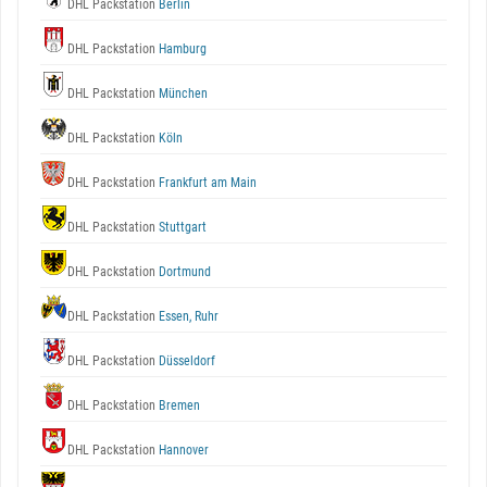
DHL Packstation
Berlin
DHL Packstation
Hamburg
DHL Packstation
München
DHL Packstation
Köln
DHL Packstation
Frankfurt am Main
DHL Packstation
Stuttgart
DHL Packstation
Dortmund
DHL Packstation
Essen, Ruhr
DHL Packstation
Düsseldorf
DHL Packstation
Bremen
DHL Packstation
Hannover