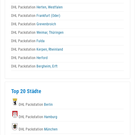
DHL Packstation
Herten, Westfalen
DHL Packstation
Frankfurt (Oder)
DHL Packstation
Grevenbroich
DHL Packstation
Weimar, Thüringen
DHL Packstation
Fulda
DHL Packstation
Kerpen, Rheinland
DHL Packstation
Herford
DHL Packstation
Bergheim, Erft
Top 20 Städte
DHL Packstation
Berlin
DHL Packstation
Hamburg
DHL Packstation
München