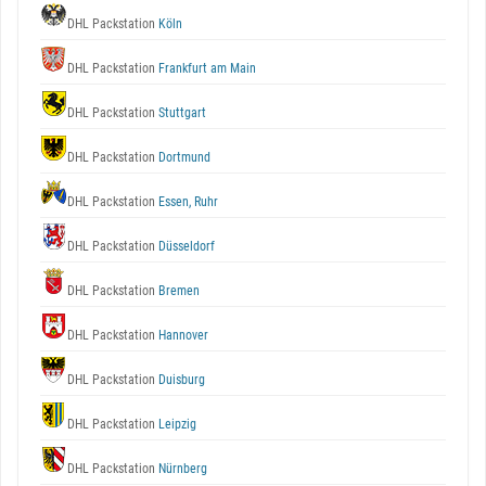
DHL Packstation
Köln
DHL Packstation
Frankfurt am Main
DHL Packstation
Stuttgart
DHL Packstation
Dortmund
DHL Packstation
Essen, Ruhr
DHL Packstation
Düsseldorf
DHL Packstation
Bremen
DHL Packstation
Hannover
DHL Packstation
Duisburg
DHL Packstation
Leipzig
DHL Packstation
Nürnberg