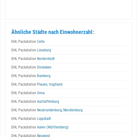
Ähnliche Städte nach Einwohnerzahl:
DHL Packstation
Celle
DHL Packstation
Lüneburg
DHL Packstation
Norderstedt
DHL Packstation
Dinslaken
DHL Packstation
Bamberg
DHL Packstation
Plauen, Vogtland
DHL Packstation
Unna
DHL Packstation
Aschaffenburg
DHL Packstation
Neubrandenburg, Mecklenburg
DHL Packstation
Lippstadt
DHL Packstation
Aalen (Württemberg)
DHL Packstation
Neuwied