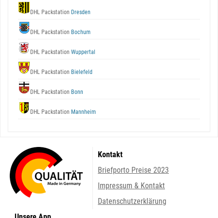
DHL Packstation
Dresden
DHL Packstation
Bochum
DHL Packstation
Wuppertal
DHL Packstation
Bielefeld
DHL Packstation
Bonn
DHL Packstation
Mannheim
Kontakt
Briefporto Preise 2023
Impressum & Kontakt
Datenschutzerklärung
Unsere App