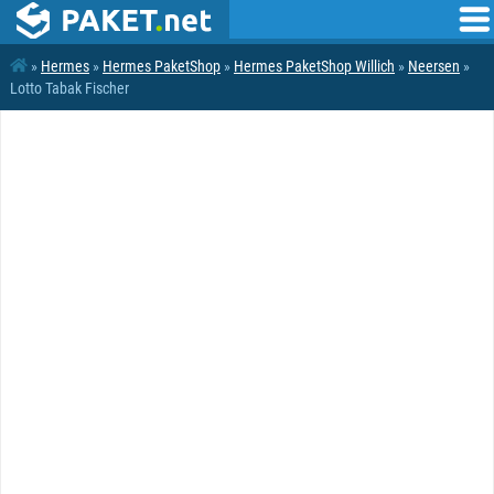
»
Hermes
»
Hermes PaketShop
»
Hermes PaketShop Willich
»
Neersen
»
Lotto Tabak Fischer