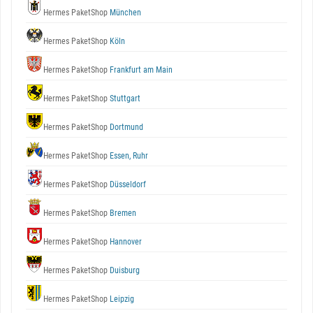
Hermes PaketShop
München
Hermes PaketShop
Köln
Hermes PaketShop
Frankfurt am Main
Hermes PaketShop
Stuttgart
Hermes PaketShop
Dortmund
Hermes PaketShop
Essen, Ruhr
Hermes PaketShop
Düsseldorf
Hermes PaketShop
Bremen
Hermes PaketShop
Hannover
Hermes PaketShop
Duisburg
Hermes PaketShop
Leipzig