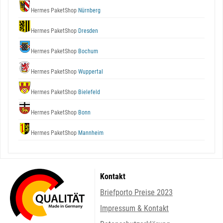
Hermes PaketShop
Nürnberg
Hermes PaketShop
Dresden
Hermes PaketShop
Bochum
Hermes PaketShop
Wuppertal
Hermes PaketShop
Bielefeld
Hermes PaketShop
Bonn
Hermes PaketShop
Mannheim
Kontakt
Briefporto Preise 2023
Impressum & Kontakt