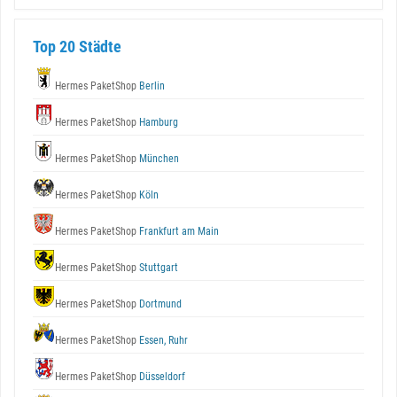
Top 20 Städte
Hermes PaketShop
Berlin
Hermes PaketShop
Hamburg
Hermes PaketShop
München
Hermes PaketShop
Köln
Hermes PaketShop
Frankfurt am Main
Hermes PaketShop
Stuttgart
Hermes PaketShop
Dortmund
Hermes PaketShop
Essen, Ruhr
Hermes PaketShop
Düsseldorf