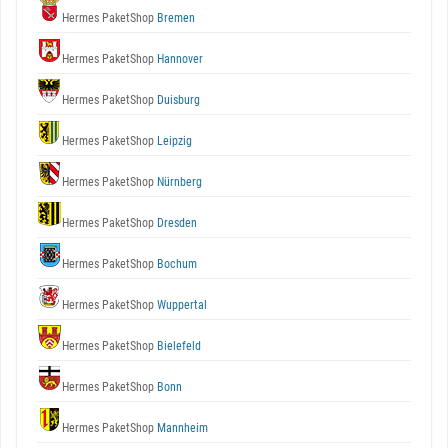
Hermes PaketShop
Bremen
Hermes PaketShop
Hannover
Hermes PaketShop
Duisburg
Hermes PaketShop
Leipzig
Hermes PaketShop
Nürnberg
Hermes PaketShop
Dresden
Hermes PaketShop
Bochum
Hermes PaketShop
Wuppertal
Hermes PaketShop
Bielefeld
Hermes PaketShop
Bonn
Hermes PaketShop
Mannheim