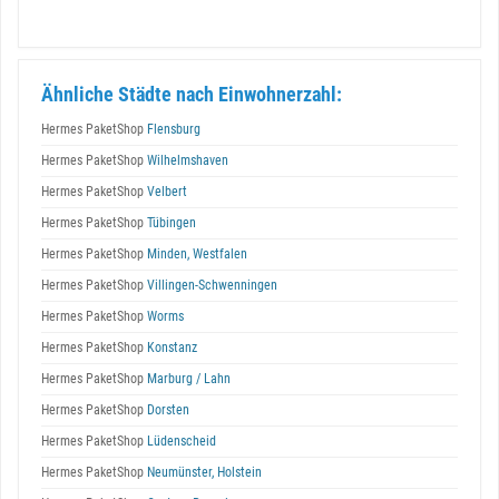
Ähnliche Städte nach Einwohnerzahl:
Hermes PaketShop
Flensburg
Hermes PaketShop
Wilhelmshaven
Hermes PaketShop
Velbert
Hermes PaketShop
Tübingen
Hermes PaketShop
Minden, Westfalen
Hermes PaketShop
Villingen-Schwenningen
Hermes PaketShop
Worms
Hermes PaketShop
Konstanz
Hermes PaketShop
Marburg / Lahn
Hermes PaketShop
Dorsten
Hermes PaketShop
Lüdenscheid
Hermes PaketShop
Neumünster, Holstein