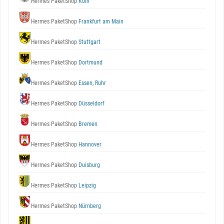
Hermes PaketShop
Köln
Hermes PaketShop
Frankfurt am Main
Hermes PaketShop
Stuttgart
Hermes PaketShop
Dortmund
Hermes PaketShop
Essen, Ruhr
Hermes PaketShop
Düsseldorf
Hermes PaketShop
Bremen
Hermes PaketShop
Hannover
Hermes PaketShop
Duisburg
Hermes PaketShop
Leipzig
Hermes PaketShop
Nürnberg