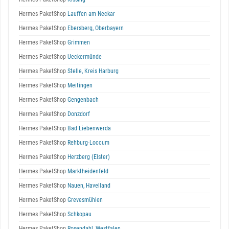
Hermes PaketShop
Lauffen am Neckar
Hermes PaketShop
Ebersberg, Oberbayern
Hermes PaketShop
Grimmen
Hermes PaketShop
Ueckermünde
Hermes PaketShop
Stelle, Kreis Harburg
Hermes PaketShop
Meitingen
Hermes PaketShop
Gengenbach
Hermes PaketShop
Donzdorf
Hermes PaketShop
Bad Liebenwerda
Hermes PaketShop
Rehburg-Loccum
Hermes PaketShop
Herzberg (Elster)
Hermes PaketShop
Marktheidenfeld
Hermes PaketShop
Nauen, Havelland
Hermes PaketShop
Grevesmühlen
Hermes PaketShop
Schkopau
Hermes PaketShop
Rosendahl, Westfalen