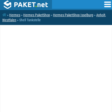
»
Hermes
»
Hermes PaketShop
»
Hermes PaketShop Isselburg
»
Anholt,
Westfalen
» Shell Tankstelle