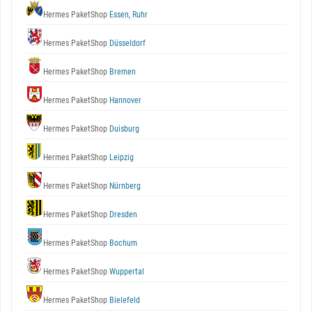
Hermes PaketShop
Essen, Ruhr
Hermes PaketShop
Düsseldorf
Hermes PaketShop
Bremen
Hermes PaketShop
Hannover
Hermes PaketShop
Duisburg
Hermes PaketShop
Leipzig
Hermes PaketShop
Nürnberg
Hermes PaketShop
Dresden
Hermes PaketShop
Bochum
Hermes PaketShop
Wuppertal
Hermes PaketShop
Bielefeld