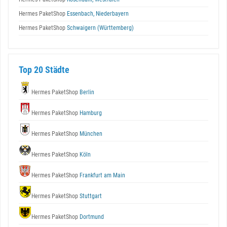
Hermes PaketShop
Essenbach, Niederbayern
Hermes PaketShop
Schwaigern (Württemberg)
Top 20 Städte
Hermes PaketShop
Berlin
Hermes PaketShop
Hamburg
Hermes PaketShop
München
Hermes PaketShop
Köln
Hermes PaketShop
Frankfurt am Main
Hermes PaketShop
Stuttgart
Hermes PaketShop
Dortmund