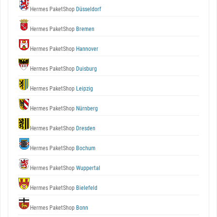
Hermes PaketShop
Düsseldorf
Hermes PaketShop
Bremen
Hermes PaketShop
Hannover
Hermes PaketShop
Duisburg
Hermes PaketShop
Leipzig
Hermes PaketShop
Nürnberg
Hermes PaketShop
Dresden
Hermes PaketShop
Bochum
Hermes PaketShop
Wuppertal
Hermes PaketShop
Bielefeld
Hermes PaketShop
Bonn