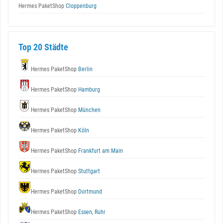
Hermes PaketShop
Cloppenburg
Top 20 Städte
Hermes PaketShop
Berlin
Hermes PaketShop
Hamburg
Hermes PaketShop
München
Hermes PaketShop
Köln
Hermes PaketShop
Frankfurt am Main
Hermes PaketShop
Stuttgart
Hermes PaketShop
Dortmund
Hermes PaketShop
Essen, Ruhr