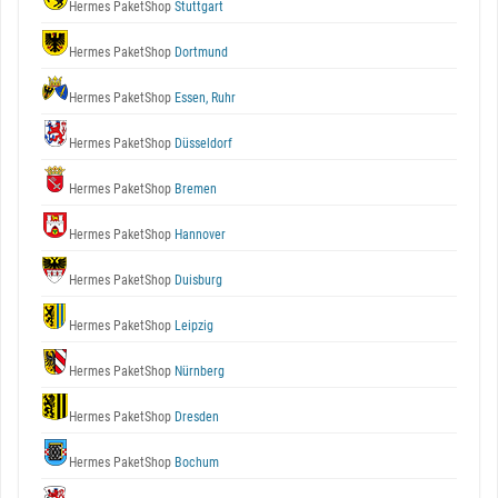
Hermes PaketShop
Stuttgart
Hermes PaketShop
Dortmund
Hermes PaketShop
Essen, Ruhr
Hermes PaketShop
Düsseldorf
Hermes PaketShop
Bremen
Hermes PaketShop
Hannover
Hermes PaketShop
Duisburg
Hermes PaketShop
Leipzig
Hermes PaketShop
Nürnberg
Hermes PaketShop
Dresden
Hermes PaketShop
Bochum