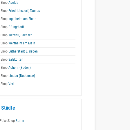
tShop
Apolda
tShop
Friedrichsdorf, Taunus
tShop
Ingelheim am Rhein
tShop
Pfungstadt
tShop
Werdau, Sachsen
tShop
Wertheim am Main
tShop
Lutherstadt Eisleben
tShop
Salzkotten
tShop
Achern (Baden)
tShop
Lindau (Bodensee)
tShop
Verl
 Städte
PaketShop
Berlin