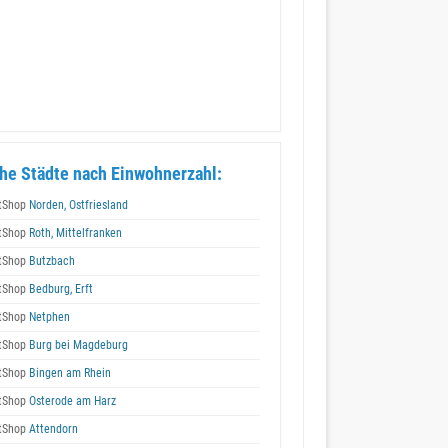
he Städte nach Einwohnerzahl:
tShop
Norden, Ostfriesland
tShop
Roth, Mittelfranken
tShop
Butzbach
tShop
Bedburg, Erft
tShop
Netphen
tShop
Burg bei Magdeburg
tShop
Bingen am Rhein
tShop
Osterode am Harz
tShop
Attendorn